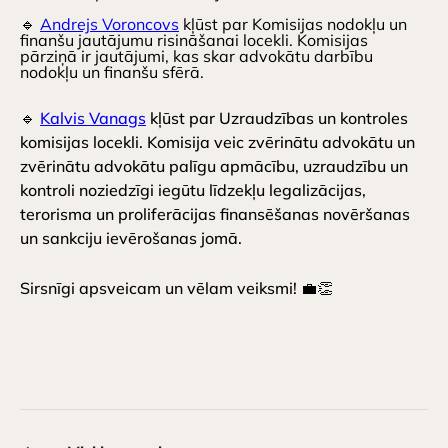
🔹
Andrejs Voroncovs
kļūst par Komisijas nodokļu un
finanšu jautājumu risināšanai locekli. Komisijas
pārziņā ir jautājumi, kas skar advokātu darbību
nodokļu un finanšu sfērā.
🔹
Kalvis Vanags
kļūst par Uzraudzības un kontroles
komisijas locekli. Komisija veic zvērinātu advokātu un
zvērinātu advokātu palīgu apmācību, uzraudzību un
kontroli noziedzīgi iegūtu līdzekļu legalizācijas,
terorisma un proliferācijas finansēšanas novēršanas
un sankciju ievērošanas jomā.
Sirsnīgi apsveicam un vēlam veiksmi! 💼👏