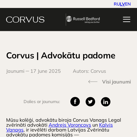
RU
LV
EN
Corvus | Advokātu padome
Jaunumi
17 June 2025
Autors: Corvus
Visi jaunumi
Dalies ar jaunumu:
Mūsu kolēģi, advokātu biroja Corvus Vanags Legal
zvērināti advokāti
Andrejs Voroncovs
un
Kalvis
Vanags
, ir ievēlēti darbam Latvijas Zvērinātu
advokātu padomes komisijās —