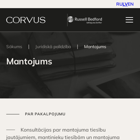
RU
LV
EN
|
|
Sākums
Juridiskā palīdzība
Mantojums
Mantojums
PAR PAKALPOJUMU
Konsultācijas par mantojuma tiesību
jautājumiem, mantinieku tiesībām un mantojuma