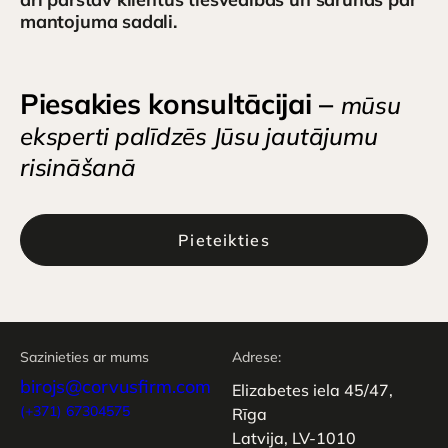
mantojuma sadali.
Piesakies konsultācijai –
mūsu
eksperti palīdzēs Jūsu jautājumu
risināšanā
Pieteikties
Sazinieties ar mums
Adrese:
birojs@corvusfirm.com
Elizabetes iela 45/47,
(+371) 67304575
Rīga
Latvija, LV-1010