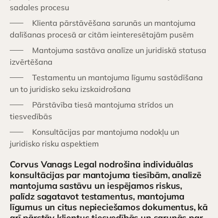
sadales procesu
Klienta pārstāvēšana sarunās un mantojuma
dalīšanas procesā ar citām ieinteresētajām pusēm
Mantojuma sastāva analīze un juridiskā statusa
izvērtēšana
Testamentu un mantojuma līgumu sastādīšana
un to juridisko seku izskaidrošana
Pārstāvība tiesā mantojuma strīdos un
tiesvedībās
Konsultācijas par mantojuma nodokļu un
juridisko risku aspektiem
Corvus Vanags Legal nodrošina individuālas
konsultācijas par mantojuma tiesībām, analizē
mantojuma sastāvu un iespējamos riskus,
palīdz sagatavot testamentus, mantojuma
līgumus un citus nepieciešamos dokumentus, kā
arī pārstāv klientus tiesvedībās un sarunās par