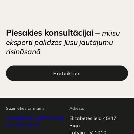
Piesakies konsultācijai –
mūsu
eksperti palīdzēs Jūsu jautājumu
risināšanā
Pieteikties
Sazinieties ar mums
Adrese:
birojs@corvusfirm.com
Elizabetes iela 45/47,
(+371) 67304575
Rīga
Latvija, LV-1010