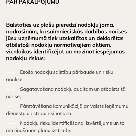
PAR PAKALPOJUMU
Balstoties uz plāšu pieredzi nodokļu jomā,
nodrošinām, ka saimnieciskās darbības norises
jūsu uzņēmumā tiek uzskaitītas un deklarētas
atbilstoši nodokļu normatīvajiem aktiem,
vienlaikus identificējot un mazinot iespējamos
nodokļu riskus:
Esošo nodokļu saistību pārbaude un risku
analīze;
Sagatavošana nodokļu auditam un atbalsts tā
norisē;
Pārstāvēšana komunikācijā ar Valsts ieņēmumu
dienestu un strīdu risināšana;
Nodokļu risku identificēšana, izvērtējums un to
mazināšanas plānu izstrāde.