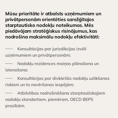
Mūsu prioritāte ir atbalsts uzņēmumiem un
privātpersonām orientēties sarežģītajos
starptautisko nodokļu noteikumos. Mēs
piedāvājam stratēģiskus risinājumus, kas
nodrošina maksimālu nodokļu efektivitāti:
Konsultācijas par jurisdikcijas izvēli
uzņēmumiem un privātpersonām;
Nodokļu rezidences maiņas plānošana un
īstenošana;
Konsultācijas par divkāršās nodokļu uzlikšanas
riskiem un to novēršanas iespējām;
Atbilstības nodrošināšana starptautiskajiem
nodokļu standartiem, piemēram, OECD BEPS
prasībām.