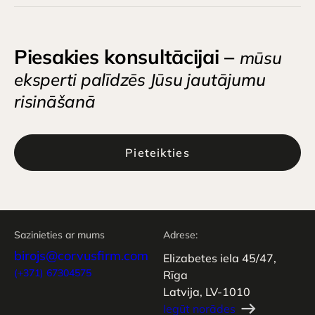
Piesakies konsultācijai –
mūsu
eksperti palīdzēs Jūsu jautājumu
risināšanā
Pieteikties
Sazinieties ar mums
Adrese:
birojs@corvusfirm.com
Elizabetes iela 45/47,
(+371) 67304575
Rīga
Latvija, LV-1010
Iegūt norādes